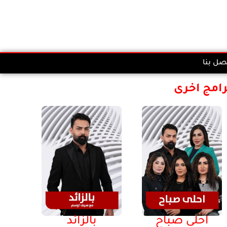
صل بنا
رامج اخرى
احلى صباح
بالزائد