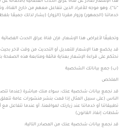
هذا الإشعار صادر عن
قناة عراق الحدث الفضائية
بالأصالة عن ن
“
نا
“)، وهو موجه للأفراد الذين نتفاعل معهم من خارج
القناة
، وت
خدماتنا (
الجمهور
)
وزوار
مقرنا
(
الزوار) (
يشار لذلك جميعًا بلفظ 
وتحقيقًا لأغراض هذا الإشعار، فإن
قناة عراق الحدث الفضائية
ه
قد يخضع هذا الإشعار للتعديل أو التحديث من وقت لآخر بحيث ي
نحثكم على قراءة الإشعار بعناية فائقة ومتابعة هذه الصفحة با
(
ب) جمع بياناتك الشخصية
الملخص
قد نجمع بيانات شخصية عنك: سواء منك مباشرة (عندما تتصل بنا
الناس (على سبيل المثال إذا قمت بنشر منشورات عامة تتعلق بنا 
تطبيقاتنا أو خدماتنا عند زيارتك لمواقعنا، أو عندما تتفاعل 
سُلطات إنفاذ القانون
)
قد نجمع بيانات شخصية عنك من المصادر التالية
: