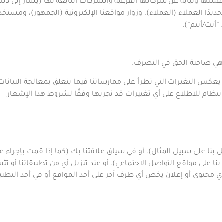
فسها ونيابة عن شركاتها الفرعية والشركات التابعة لها (يشار إلى ذل
حديدًا العملاء (
العملاء)،
وزوار مواقعنا الإلكترونية (
الجمهور
)
،
ومستخدم
“
أنت/أنتم
“).
ي صاحبة الحق في التصرف.
عكس التغيرات التي تطرأ على ممارساتنا فيما يتعلق بمعالجة البيانات 
نتظام للاطلاع على أي تغييرات قد نجريها وفقًا لشروط هذا الإشعار
 على سبيل المثال)، أو في سياق علاقتنا بك (كما إذا قمت بإجراء عمل
على مواقع التواصل الاجتماعي)، أو عند تنزيل أي من تطبيقاتنا أو تثبي
مع أي محتوى أو إعلان يخص أي طرف آخر على أحد المواقع أو في أحد الت