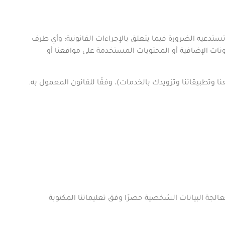
ستدعيه الضرورة فيما يتعلق بالإجراءات القانونية؛ وأي طرف
ونات الإضافية أو المحتويات المستخدمة على مواقعنا أو
تطبيقاتنا وتزويدك بالخدمات)، وفقًا للقانون المعمول به.
بإشراك معالج تابع لجهة خارجية لمعالجة بياناتك الشخصية، فسيخضع هذا المعالج لالتزامات تعاقدية ملزمة من أجل: (1) معالجة البيانات الشخصية حصرًا وفق تعليماتنا المكتوبة