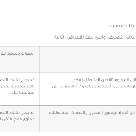
ي ذلك التصنيف
ذلك التصنيف، والذي ينفذ للأغراض التالية
التبعات
بالنسبة
لك
نب
المعلومات
الأخرى
المتاحة
للجمهور
قد
يعني
نشاط
التص
لومات
لتحديد
أنسب
المحتويات
و
/
أو
الخدمات
التي
بالمستخدمين
الآخرين،
سياستنا
ذلك
.
من
أنك
لا
ترى
سوى
المحتوى
والخدمات
المتاحة
لتلك
قد
يعني
نشاط
التص
محتوى
ما
لم
يقتض
ا