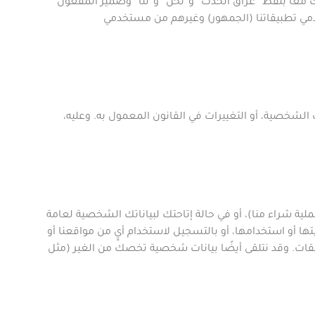
ك معًا بلفظ
“
عراق الحدث
”
و”نحن
”
و”
لنا
” وضمير المفعول
ي تطبيقاتنا
(الجمهور)
وغيرهم من مستخدمي
الشخصية، أو التغييرات في القانون المعمول به. وعليه،
ية شراء منا)، أو في حالة إتاحتك لبياناتك الشخصية لعامة
تها أو استخدامها، أو بالتسجيل لاستخدام أيٍ من مواقعنا أو
طبيقات. وقد نتلقى أيضًا بيانات شخصية تخصك من الغير (مثل