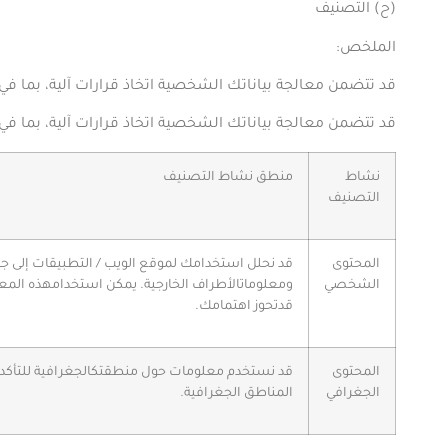
(
ح) التصنيف
الملخص
:
قد تتضمن معالجة بياناتك الشخصية اتخاذ قرارات آلية، بما ف
قد تتضمن معالجة بياناتك الشخصية اتخاذ قرارات آلية، بما في 
نشاط
منطق
نشاط
التصنيف
التصنيف
المحتوى
قد
نحلل
استخدامك
لموقع
الويب
/
التطبيقات
إلى
جا
الشخصي
ومعلومات
الأطراف
الخارجية
.
يمكن
استخدام
هذه
المع
قد
تحوز
اهتمامك
.
المحتوى
قد
نستخدم
معلومات
حول
منطقتك
الجغرافية
للتأكد
الجغرافي
المناطق
الجغرافية
.