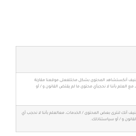
نيف
أنك
ستشاهد
المحتوى
بشكل
مختلف
على
موقعنا
مقارنة
مع
العلم
بأننا
لا
نحجب
أي
محتوى
ما
لم
يقتض
القانون
و
/
أو
نيف
أنك
لن
ترى
بعض
المحتوى
/
الخدمات،
مع
العلم
بأننا
لا
نحجب
أي
لقانون
و
/
أو
سياستنا
ذلك
.