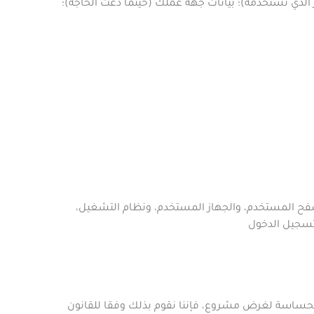
ز الذي تستخدمه)؛ بيانات جهة عملك (حيثما دعت الحاجة)؛
صفح المستخدم، والجهاز المستخدم، ونظام التشغيل،
 تسجيل الدخول
ية الحساسة لغرض مشروع،
فإننا نقوم بذلك وفقا للقانون