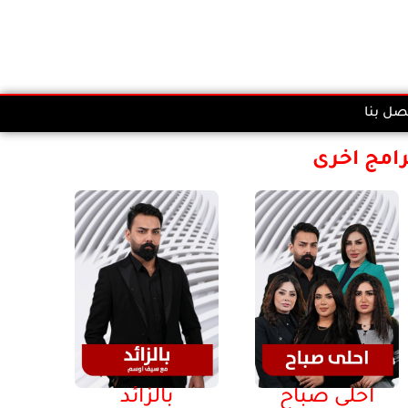
صل بنا
رامج اخرى
احلى صباح
بالزائد