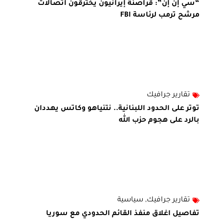
“سي إن إن”: قراصنة إيرانيون يخترقون اتصالات
مرشح ترمب لرئاسة FBI
تقارير جرافيك
توتر على الحدود اللبنانية.. نتنياهو وكاتس يهددان
بالرد على هجوم حزب الله
تقارير جرافيك
,
سياسية
تفاصيل اغلاق منفذ القائم الحدودي مع سوريا