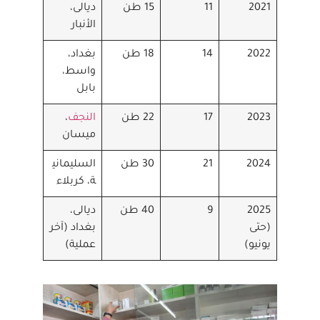
2021
11
15 طن
ديالى،
الأنبار
2022
14
18 طن
بغداد،
واسط،
بابل
2023
17
22 طن
النجف
،
ميسان
2024
21
30 طن
السليماني
ة، كربلاء
2025
9
40 طن
ديالى،
(حتى
بغداد (آخر
يونيو)
عملية)