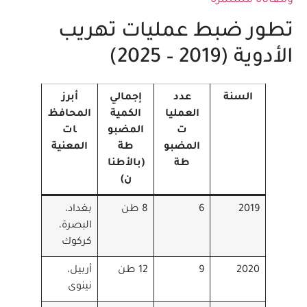
تطور ضبط عمليات تهريب
الأدوية (2019 – 2025)
السنة
عدد
إجمالي
أبرز
العمليا
الكمية
المحافظ
ت
المضبو
ات
المضبو
طة
المعنية
طة
(بالأطنا
ن)
2019
6
8 طن
بغداد،
البصرة،
كركوك
2020
9
12 طن
أربيل،
نينوى