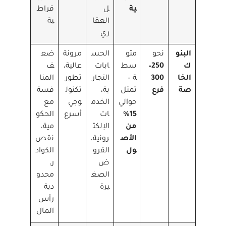
ية
ل
قراط
العقا
ية
ري
البنو
نحو
متو
الحس
مرونة
ضع
ك
250–
سط
ابات
عالية،
ف
الخا
300
ة –
التجار
تطور
المنا
صة
فرع
تمثل
ية،
تكنول
فسة
حوالي
الخدم
وجي
مع
15%
ات
أسرع
الحكو
من
الإلكت
مية،
الأص
رونية،
نقص
ول
القرو
الكواد
ض
ر،
الصغ
محدو
يرة
دية
رأس
المال