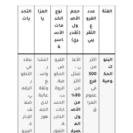
الفئة
عدد
حجم
نوع
المزا
التحد
الفرو
الأص
الخد
يا
يات
ع
ول
مات
التقر
(تقدي
الأس
يبي
ري)
اسي
ة
البنو
أكثر
الأعل
القرو
انتشا
بطء
ك
من
ى –
ض
ر
في
الحك
500
تمثل
الحكو
واس
التطو
ومية
فرع
أكثر
مية،
ع
ر
في
من
الروات
وثقة
الرقم
عموم
80%
ب،
عالية
ي،
العرا
من
الحس
لدى
ضع
ق
الأص
ابات
الجم
ف
ول
الجاري
هور
الإدار
الم
ة،
ة،
صرف
التموي
البيرو