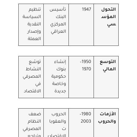
التحول
1947
تأسيس
تنظيم
المؤس
البنك
السياسة
سي
المركزي
النقدية
العراقي
وإصدار
العملة
التوسع
1950–
إنشاء
توسّع
المالي
1970
بنوك
النشاط
حكومية
المصرفي
وخاصة
في
جديدة
الاقتصاد
الأزمات
1980–
الحروب
ضعف
والحروب
2003
والعقوبا
النظام
ت
المصرفي
الاقتصادي
وتراجع