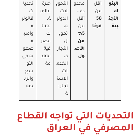
البنو
أقل
محدو
التحوي
خبرة
تحديا
ك
من
دة –
لات
عالمي
ت
الأجن
50
أقل
الدولي
ة،
قانوني
بية
فرعًا
من
ة،
تقنيا
ة
5%
تموي
ت
وأمني
من
ل
مصر
ة،
الأص
التجار
فية
صعو
ول
ة،
متقد
بة في
الخدم
مة
التو
ات
سع
الاست
والرب
ثماري
حية
ة
التحديات التي تواجه القطاع
المصرفي في العراق