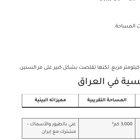
يث المساحة.
يسية في العراق
المساحة التقريبية
مميزاته البيئية
3,000 كم²
غني بالطيور والأسماك –
مشترك مع إيران