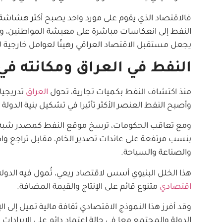
فالاقتصاد الذي يقوم على مورد واحد يصبح أكثر هشاشة 
النفط إلى انعكاسات مباشرة على معيشة المواطنين، وعلى ق
يجعل مستقبل الاقتصاد العراقي رهينًا لعوامل خارجية ل
النفط في العراق ومكانته في
منذ اكتشاف النفط بكميات تجارية، تحول
العراق
تدريجيا
وأصبح النفط العنصر الأكثر تأثيرا في تشكيل بنية الدولة
ومع تعاقب الحكومات، ترسخ موقع النفط كمصدر شبه وحيد 
بنسب مرتفعة على عائدات تصدير الخام، مقابل تراجع واض
والصناعة والسياحة.
هذا الخلل البنيوي أسس لاقتصاد ريعي، تُمول فيه الدول
اقتصادي
متنوع قائم على الإنتاج والقيمة المضافة.
وقد أفرز هذا النموذج الاقتصادي ثقافة مالية تميل إلى 
الدولة والمجتمع معا في حالة اعتماد دائم على الإيرادات 