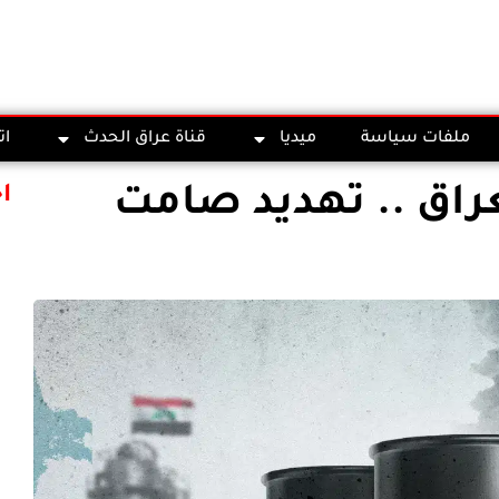
ملفات سياسة
ميديا
قناة عراق الحدث
ات
عراق .. تهديد صامت
ا