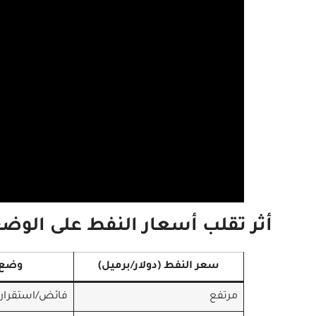
أثر تقلب أسعار النفط على الوضع
سعر النفط (دولار/برميل)
وضع 
مرتفع
فائض/استقرار